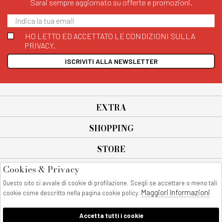
Sarai sempre aggiornato su offerte e promozioni.
HO LETTO ED ACCETTATO LE CONDIZIONI SULLA
PRIVACY.
ISCRIVITI ALLA NEWSLETTER
EXTRA
SHOPPING
STORE
Cookies & Privacy
SEGUICI SU
Questo sito si avvale di cookie di profilazione. Scegli se accettare o meno tali
All rights reserved - © Copyright 2026
Maggiori Informazioni
cookie come descritto nella pagina cookie policy.
AnyAnyluxury srl - Sede Legale: Corso Vittorio Emanuele 90/A - 80053
castellammare di stabia - Italia
Accetta tutti i cookie
P. IVA:08230401211