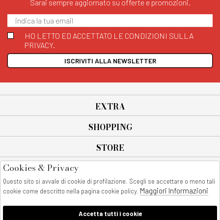
Sarai sempre aggiornato su offerte e promozioni.
HO LETTO ED ACCETTATO LE CONDIZIONI SULLA
PRIVACY.
ISCRIVITI ALLA NEWSLETTER
EXTRA
SHOPPING
STORE
Cookies & Privacy
SEGUICI SU
Questo sito si avvale di cookie di profilazione. Scegli se accettare o meno tali
All rights reserved - © Copyright 2026
Maggiori Informazioni
cookie come descritto nella pagina cookie policy.
AnyAnyluxury srl - Sede Legale: Corso Vittorio Emanuele 90/A - 80053
castellammare di stabia - Italia
Accetta tutti i cookie
P. IVA:08230401211