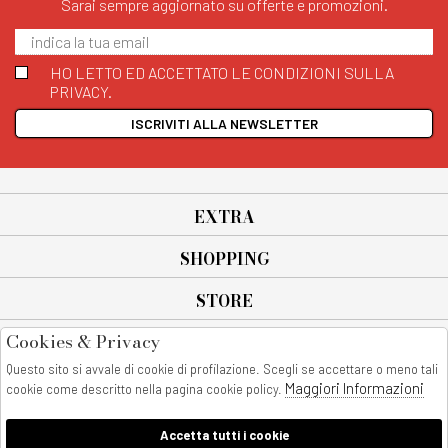
Sarai sempre aggiornato su offerte e promozioni.
HO LETTO ED ACCETTATO LE CONDIZIONI SULLA
PRIVACY.
ISCRIVITI ALLA NEWSLETTER
EXTRA
SHOPPING
STORE
Cookies & Privacy
SEGUICI SU
Questo sito si avvale di cookie di profilazione. Scegli se accettare o meno tali
All rights reserved - © Copyright 2026
Maggiori Informazioni
cookie come descritto nella pagina cookie policy.
AnyAnyluxury srl - Sede Legale: Corso Vittorio Emanuele 90/A - 80053
castellammare di stabia - Italia
Accetta tutti i cookie
P. IVA:08230401211