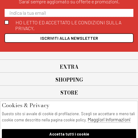
Sarai sempre aggiornato su offerte e promozioni.
HO LETTO ED ACCETTATO LE CONDIZIONI SULLA
PRIVACY.
ISCRIVITI ALLA NEWSLETTER
EXTRA
SHOPPING
STORE
Cookies & Privacy
SEGUICI SU
Questo sito si avvale di cookie di profilazione. Scegli se accettare o meno tali
All rights reserved - © Copyright 2026
Maggiori Informazioni
cookie come descritto nella pagina cookie policy.
AnyAnyluxury srl - Sede Legale: Corso Vittorio Emanuele 90/A - 80053
castellammare di stabia - Italia
Accetta tutti i cookie
P. IVA:08230401211