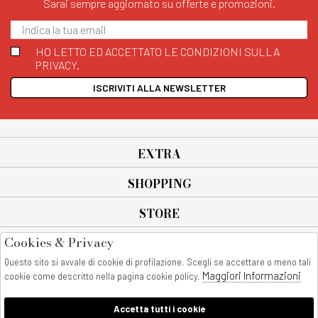
Sarai sempre aggiornato su offerte e promozioni.
HO LETTO ED ACCETTATO LE CONDIZIONI SULLA
PRIVACY.
ISCRIVITI ALLA NEWSLETTER
EXTRA
SHOPPING
STORE
Cookies & Privacy
SEGUICI SU
Questo sito si avvale di cookie di profilazione. Scegli se accettare o meno tali
All rights reserved - © Copyright 2026
Maggiori Informazioni
cookie come descritto nella pagina cookie policy.
AnyAnyluxury srl - Sede Legale: Corso Vittorio Emanuele 90/A - 80053
castellammare di stabia - Italia
Accetta tutti i cookie
P. IVA:08230401211