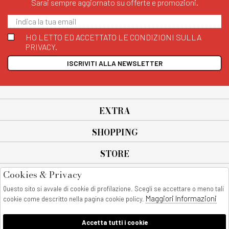
Sarai sempre aggiornato su offerte e promozioni.
HO LETTO ED ACCETTATO LE CONDIZIONI SULLA
PRIVACY.
ISCRIVITI ALLA NEWSLETTER
EXTRA
SHOPPING
STORE
Cookies & Privacy
SEGUICI SU
Questo sito si avvale di cookie di profilazione. Scegli se accettare o meno tali
All rights reserved - © Copyright 2026
Maggiori Informazioni
cookie come descritto nella pagina cookie policy.
AnyAnyluxury srl - Sede Legale: Corso Vittorio Emanuele 90/A - 80053
castellammare di stabia - Italia
Accetta tutti i cookie
P. IVA:08230401211