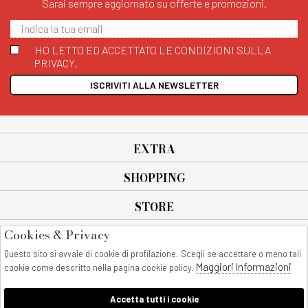
Sarai sempre aggiornato su offerte e promozioni.
HO LETTO ED ACCETTATO LE CONDIZIONI SULLA
PRIVACY.
ISCRIVITI ALLA NEWSLETTER
EXTRA
SHOPPING
STORE
Cookies & Privacy
SEGUICI SU
Questo sito si avvale di cookie di profilazione. Scegli se accettare o meno tali
All rights reserved - © Copyright 2026
Maggiori Informazioni
cookie come descritto nella pagina cookie policy.
AnyAnyluxury srl - Sede Legale: Corso Vittorio Emanuele 90/A - 80053
castellammare di stabia - Italia
Accetta tutti i cookie
P. IVA:08230401211