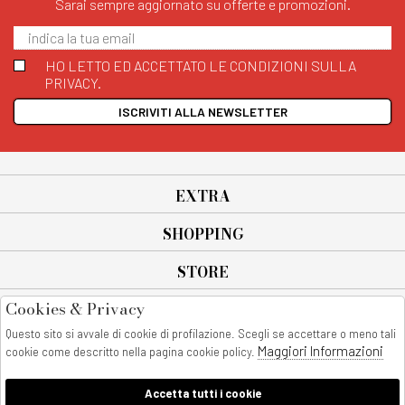
Sarai sempre aggiornato su offerte e promozioni.
HO LETTO ED ACCETTATO LE CONDIZIONI SULLA
PRIVACY.
ISCRIVITI ALLA NEWSLETTER
EXTRA
SHOPPING
STORE
Cookies & Privacy
SEGUICI SU
Questo sito si avvale di cookie di profilazione. Scegli se accettare o meno tali
All rights reserved - © Copyright 2026
Maggiori Informazioni
cookie come descritto nella pagina cookie policy.
AnyAnyluxury srl - Sede Legale: Corso Vittorio Emanuele 90/A - 80053
castellammare di stabia - Italia
Accetta tutti i cookie
P. IVA:08230401211