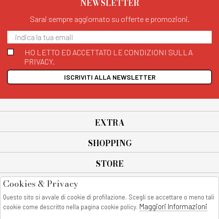
NEWSLETTER
Sarai sempre aggiornato su offerte e promozioni.
HO LETTO ED ACCETTATO LE CONDIZIONI SULLA
PRIVACY.
ISCRIVITI ALLA NEWSLETTER
EXTRA
SHOPPING
STORE
Cookies & Privacy
SEGUICI SU
Questo sito si avvale di cookie di profilazione. Scegli se accettare o meno tali
All rights reserved - © Copyright 2026
Maggiori Informazioni
cookie come descritto nella pagina cookie policy.
AnyAnyluxury srl - Sede Legale: Corso Vittorio Emanuele 90/A - 80053