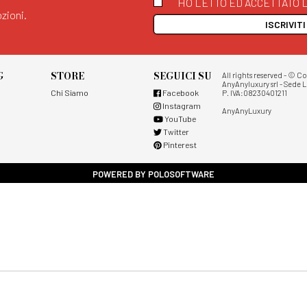
HO LETTO ED ACCETTATO L
zioni.
ISCRIVIT
G
STORE
SEGUICI SU
All rights reserved - © C
AnyAnyluxury srl - Sede L
Chi Siamo
Facebook
P. IVA:08230401211
Instagram
AnyAnyLuxury
YouTube
Twitter
Pinterest
POWERED BY POLOSOFTWARE