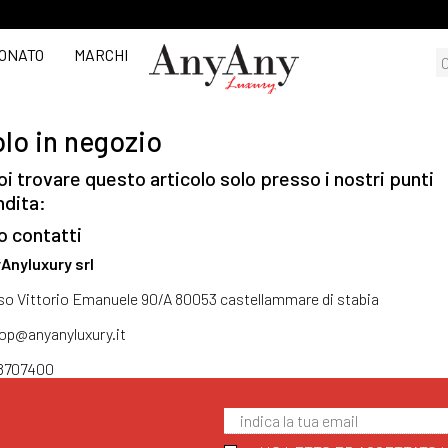
ONATO
MARCHI
lo in negozio
i trovare questo articolo solo presso i nostri punti
ndita:
o contatti
Anyluxury srl
so Vittorio Emanuele 90/A 80053 castellammare di stabia
op@anyanyluxury.it
8707400