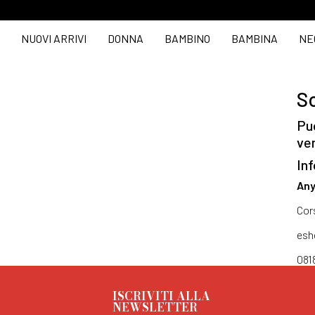
NUOVI ARRIVI
DONNA
BAMBINO
BAMBINA
NE
So
Puo
ve
Inf
Any
Cor
esh
081
ISCRIVITI ALLA
NEWSLETTER