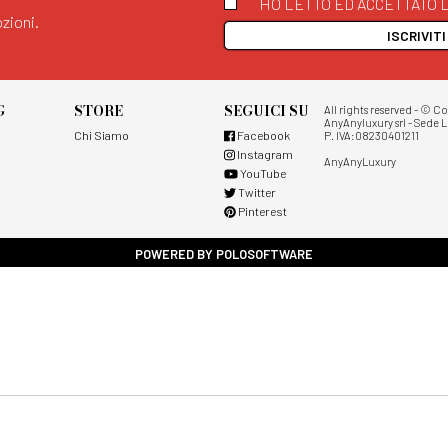
HO LETTO ED ACCETTATO L
zioni.
ISCRIVIT
G
STORE
SEGUICI SU
All rights reserved - © C
AnyAnyluxury srl - Sede L
Chi Siamo
Facebook
P. IVA:08230401211
Instagram
AnyAnyLuxury
YouTube
Twitter
Pinterest
POWERED BY POLOSOFTWARE