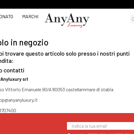
ONATO
MARCHI
lo in negozio
i trovare questo articolo solo presso i nostri punti
ndita:
o contatti
Anyluxury srl
so Vittorio Emanuele 90/A 80053 castellammare di stabia
op@anyanyluxury.it
8707400