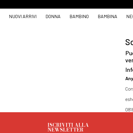
NUOVI ARRIVI
DONNA
BAMBINO
BAMBINA
NE
So
Puo
ve
Inf
Any
Cor
esh
081
ISCRIVITI ALLA
NEWSLETTER