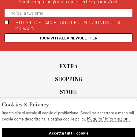
Sarai sempre aggiornato su offerte e promozioni.
HO LETTO ED ACCETTATO LE CONDIZIONI SULLA
PRIVACY.
ISCRIVITI ALLA NEWSLETTER
EXTRA
SHOPPING
STORE
Cookies & Privacy
SEGUICI SU
Questo sito si avvale di cookie di profilazione. Scegli se accettare o meno tali
All rights reserved - © Copyright 2026
Maggiori Informazioni
cookie come descritto nella pagina cookie policy.
AnyAnyluxury srl - Sede Legale: Corso Vittorio Emanuele 90/A - 80053
castellammare di stabia - Italia
Accetta tutti i cookie
P. IVA:08230401211