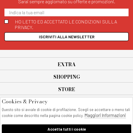
Sarai sempre aggiornato su offerte e promozioni.
HO LETTO ED ACCETTATO LE CONDIZIONI SULLA
PRIVACY.
ISCRIVITI ALLA NEWSLETTER
EXTRA
SHOPPING
STORE
Cookies & Privacy
SEGUICI SU
Questo sito si avvale di cookie di profilazione. Scegli se accettare o meno tali
All rights reserved - © Copyright 2026
Maggiori Informazioni
cookie come descritto nella pagina cookie policy.
AnyAnyluxury srl - Sede Legale: Corso Vittorio Emanuele 90/A - 80053
castellammare di stabia - Italia
Accetta tutti i cookie
P. IVA:08230401211