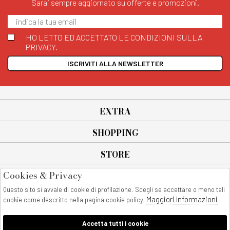
Sarai sempre aggiornato su offerte e promozioni.
HO LETTO ED ACCETTATO LE CONDIZIONI SULLA
PRIVACY.
ISCRIVITI ALLA NEWSLETTER
EXTRA
SHOPPING
STORE
Cookies & Privacy
SEGUICI SU
Questo sito si avvale di cookie di profilazione. Scegli se accettare o meno tali
All rights reserved - © Copyright 2026
Maggiori Informazioni
cookie come descritto nella pagina cookie policy.
AnyAnyluxury srl - Sede Legale: Corso Vittorio Emanuele 90/A - 80053
castellammare di stabia - Italia
Accetta tutti i cookie
P. IVA:08230401211