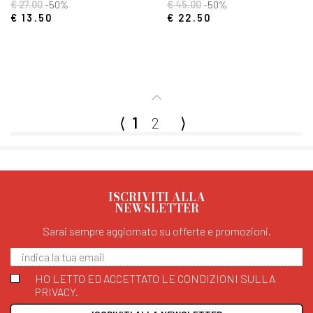
€ 27.00
-50%
€ 45.00
-50%
€ 13.50
€ 22.50
⟨
1
2
⟩
ISCRIVITI ALLA
NEWSLETTER
Sarai sempre aggiornato su offerte e promozioni.
HO LETTO ED ACCETTATO LE CONDIZIONI SULLA
PRIVACY.