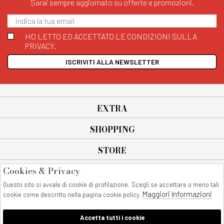
Sarai sempre aggiornato su offerte e promozioni.
HO LETTO ED ACCETTATO LE CONDIZIONI SULLA
PRIVACY.
ISCRIVITI ALLA NEWSLETTER
EXTRA
SHOPPING
STORE
Cookies & Privacy
SEGUICI SU
Questo sito si avvale di cookie di profilazione. Scegli se accettare o meno tali
All rights reserved - © Copyright 2026
Maggiori Informazioni
cookie come descritto nella pagina cookie policy.
AnyAnyluxury srl - Sede Legale: Corso Vittorio Emanuele 90/A - 80053
castellammare di stabia - Italia
Accetta tutti i cookie
P. IVA:08230401211