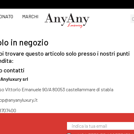
ONATO
MARCHI
lo in negozio
i trovare questo articolo solo presso i nostri punti
ndita:
o contatti
Anyluxury srl
so Vittorio Emanuele 90/A 80053 castellammare di stabia
op@anyanyluxury.it
8707400