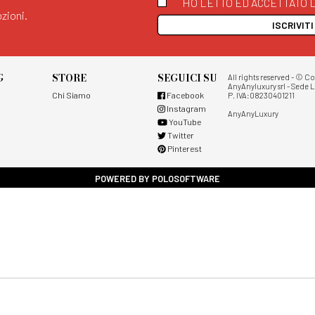
HO LETTO ED ACCETTATO L
zioni.
ISCRIVIT
G
STORE
SEGUICI SU
All rights reserved - © C
AnyAnyluxury srl - Sede L
Chi Siamo
Facebook
P. IVA:08230401211
Instagram
AnyAnyLuxury
YouTube
Twitter
Pinterest
POWERED BY POLOSOFTWARE