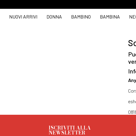
NUOVI ARRIVI
DONNA
BAMBINO
BAMBINA
NE
So
Puo
ve
Inf
Any
Cor
esh
081
ISCRIVITI ALLA
NEWSLETTER