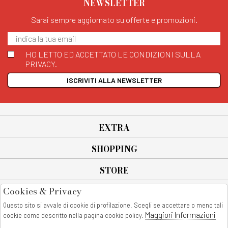
NEWSLETTER
Sarai sempre aggiornato su offerte e promozioni.
HO LETTO ED ACCETTATO LE CONDIZIONI SULLA
PRIVACY.
ISCRIVITI ALLA NEWSLETTER
EXTRA
SHOPPING
STORE
Cookies & Privacy
SEGUICI SU
Questo sito si avvale di cookie di profilazione. Scegli se accettare o meno tali
All rights reserved - © Copyright 2026
Maggiori Informazioni
cookie come descritto nella pagina cookie policy.
AnyAnyluxury srl - Sede Legale: Corso Vittorio Emanuele 90/A - 80053