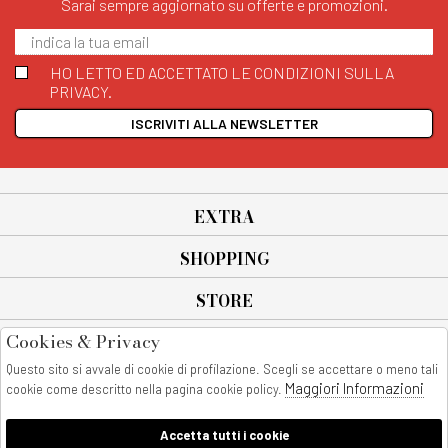
Sarai sempre aggiornato su offerte e promozioni.
HO LETTO ED ACCETTATO LE CONDIZIONI SULLA
PRIVACY.
ISCRIVITI ALLA NEWSLETTER
EXTRA
SHOPPING
STORE
Cookies & Privacy
SEGUICI SU
Questo sito si avvale di cookie di profilazione. Scegli se accettare o meno tali
All rights reserved - © Copyright 2026
Maggiori Informazioni
cookie come descritto nella pagina cookie policy.
AnyAnyluxury srl - Sede Legale: Corso Vittorio Emanuele 90/A - 80053
castellammare di stabia - Italia
Accetta tutti i cookie
P. IVA:08230401211