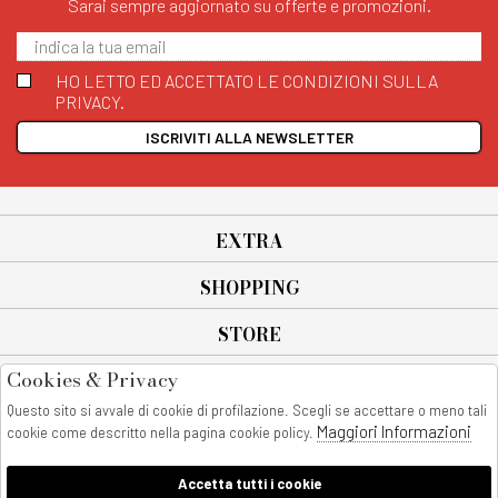
Sarai sempre aggiornato su offerte e promozioni.
HO LETTO ED ACCETTATO LE CONDIZIONI SULLA
PRIVACY.
ISCRIVITI ALLA NEWSLETTER
EXTRA
SHOPPING
STORE
Cookies & Privacy
SEGUICI SU
Questo sito si avvale di cookie di profilazione. Scegli se accettare o meno tali
All rights reserved - © Copyright 2026
Maggiori Informazioni
cookie come descritto nella pagina cookie policy.
AnyAnyluxury srl - Sede Legale: Corso Vittorio Emanuele 90/A - 80053
castellammare di stabia - Italia
Accetta tutti i cookie
P. IVA:08230401211