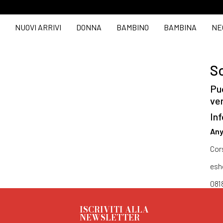
NUOVI ARRIVI
DONNA
BAMBINO
BAMBINA
NE
So
Puo
ve
Inf
Any
Cor
esh
081
ISCRIVITI ALLA
NEWSLETTER