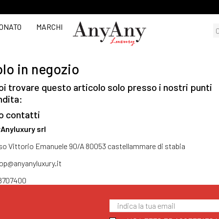
ONATO
MARCHI
lo in negozio
i trovare questo articolo solo presso i nostri punti
ndita:
o contatti
Anyluxury srl
so Vittorio Emanuele 90/A 80053 castellammare di stabia
op@anyanyluxury.it
8707400