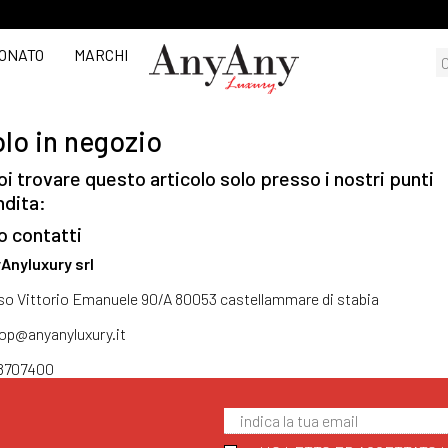
ONATO
MARCHI
lo in negozio
i trovare questo articolo solo presso i nostri punti
ndita:
o contatti
Anyluxury srl
so Vittorio Emanuele 90/A 80053 castellammare di stabia
op@anyanyluxury.it
8707400