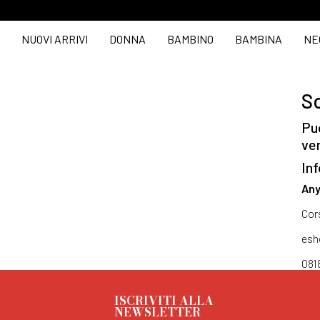
NUOVI ARRIVI
DONNA
BAMBINO
BAMBINA
NE
So
Puo
ve
Inf
Any
Cor
esh
081
ISCRIVITI ALLA
NEWSLETTER