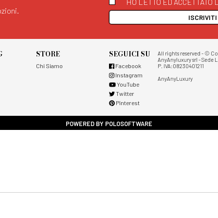
HO LETTO ED ACCETTATO L
zioni.
ISCRIVIT
G
STORE
SEGUICI SU
All rights reserved - © C
AnyAnyluxury srl - Sede L
Chi Siamo
Facebook
P. IVA:08230401211
Instagram
AnyAnyLuxury
YouTube
Twitter
Pinterest
POWERED BY POLOSOFTWARE