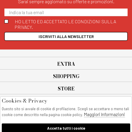
Sarai sempre aggiornato su offerte e promozioni.
HO LETTO ED ACCETTATO LE CONDIZIONI SULLA
PRIVACY.
ISCRIVITI ALLA NEWSLETTER
EXTRA
SHOPPING
STORE
Cookies & Privacy
SEGUICI SU
Questo sito si avvale di cookie di profilazione. Scegli se accettare o meno tali
All rights reserved - © Copyright 2026
Maggiori Informazioni
cookie come descritto nella pagina cookie policy.
AnyAnyluxury srl - Sede Legale: Corso Vittorio Emanuele 90/A - 80053
castellammare di stabia - Italia
Accetta tutti i cookie
P. IVA:08230401211