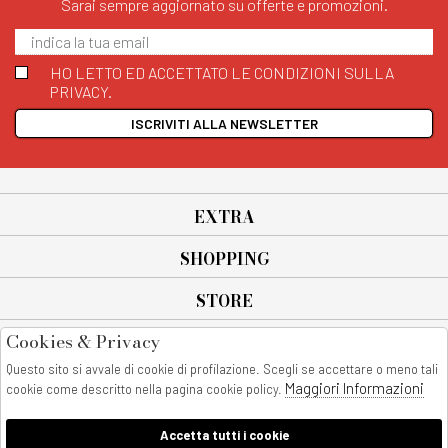
Sarai sempre aggiornato su offerte e promozioni.
HO LETTO ED ACCETTATO LE CONDIZIONI SULLA
PRIVACY.
ISCRIVITI ALLA NEWSLETTER
EXTRA
SHOPPING
STORE
Cookies & Privacy
SEGUICI SU
Questo sito si avvale di cookie di profilazione. Scegli se accettare o meno tali
All rights reserved - © Copyright 2026
Maggiori Informazioni
cookie come descritto nella pagina cookie policy.
AnyAnyluxury srl - Sede Legale: Corso Vittorio Emanuele 90/A - 80053
castellammare di stabia - Italia
Accetta tutti i cookie
P. IVA:08230401211