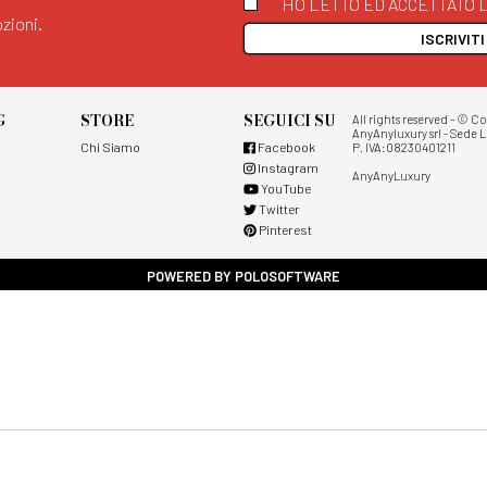
HO LETTO ED ACCETTATO L
zioni.
ISCRIVIT
G
STORE
SEGUICI SU
All rights reserved - © C
AnyAnyluxury srl - Sede L
Chi Siamo
Facebook
P. IVA:08230401211
Instagram
AnyAnyLuxury
YouTube
Twitter
Pinterest
POWERED BY POLOSOFTWARE