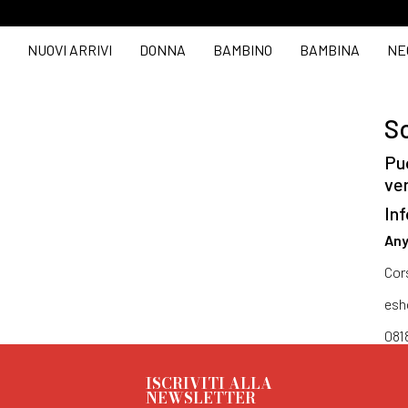
NUOVI ARRIVI
DONNA
BAMBINO
BAMBINA
NE
So
Puo
ve
Inf
Any
Cor
esh
081
ISCRIVITI ALLA
NEWSLETTER