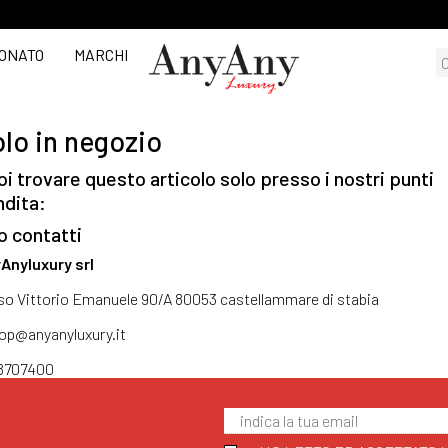
ONATO
MARCHI
lo in negozio
i trovare questo articolo solo presso i nostri punti
ndita:
o contatti
Anyluxury srl
so Vittorio Emanuele 90/A 80053 castellammare di stabia
op@anyanyluxury.it
8707400