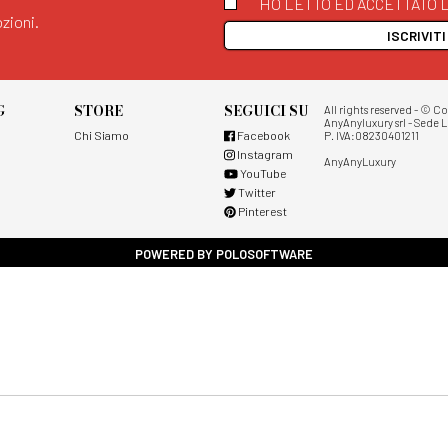
HO LETTO ED ACCETTATO L
zioni.
ISCRIVIT
G
STORE
SEGUICI SU
All rights reserved - © C
AnyAnyluxury srl - Sede L
Chi Siamo
Facebook
P. IVA:08230401211
Instagram
AnyAnyLuxury
YouTube
Twitter
Pinterest
POWERED BY POLOSOFTWARE