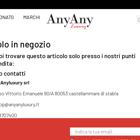
ONATO
MARCHI
lo in negozio
i trovare questo articolo solo presso i nostri punti
ndita:
o contatti
Anyluxury srl
so Vittorio Emanuele 90/A 80053 castellammare di stabia
op@anyanyluxury.it
8707400