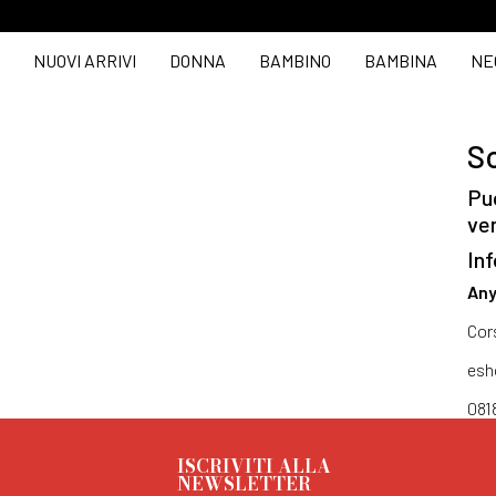
NUOVI ARRIVI
DONNA
BAMBINO
BAMBINA
NE
So
Puo
ve
Inf
Any
Cor
esh
081
ISCRIVITI ALLA
NEWSLETTER