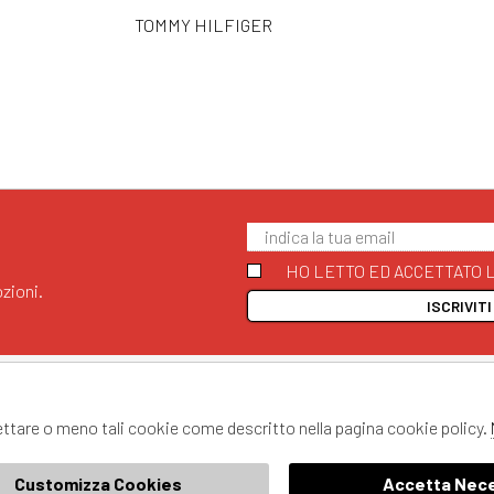
TOMMY HILFIGER
HO LETTO ED ACCETTATO L
zioni.
ISCRIVIT
STORE
SEGUICI SU
All rights reserved - ©
AnyAnyluxury srl - Sede
Chi Siamo
Facebook
P. IVA:08230401211
cettare o meno tali cookie come descritto nella pagina cookie policy.
Instagram
AnyAnyLuxury
YouTube
Twitter
Customizza Cookies
Accetta Nece