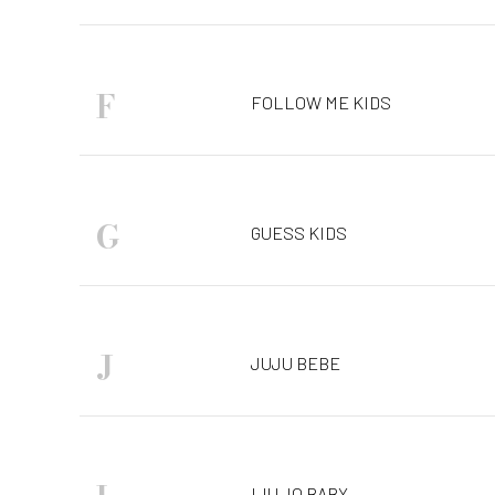
F
FOLLOW ME KIDS
G
GUESS KIDS
J
JUJU BEBE
LIU JO BABY