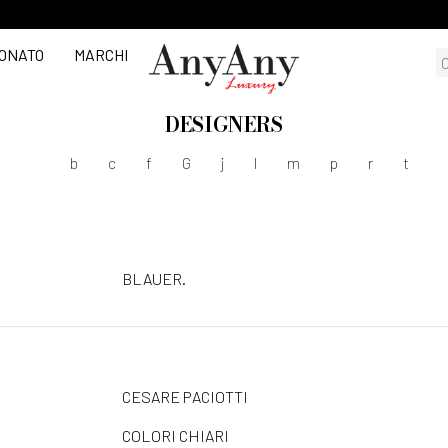
ONATO
MARCHI
DESIGNERS
b
c
f
G
j
l
m
p
r
t
BLAUER.
CESARE PACIOTTI
COLORI CHIARI