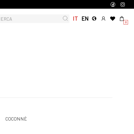
IT
EN
0
COCONNÈ