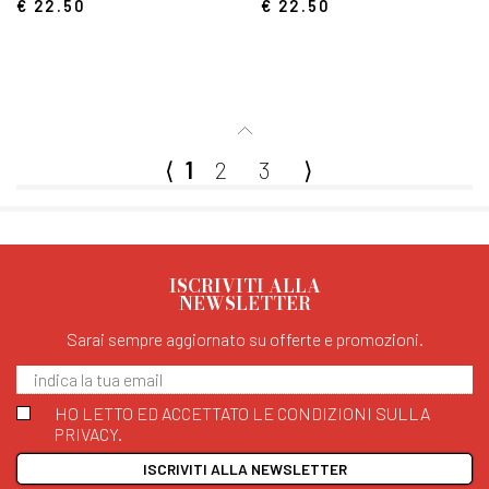
€ 22.50
€ 22.50
⟨
1
2
3
⟩
ISCRIVITI ALLA
NEWSLETTER
Sarai sempre aggiornato su offerte e promozioni.
HO LETTO ED ACCETTATO LE CONDIZIONI SULLA
PRIVACY.
ISCRIVITI ALLA NEWSLETTER