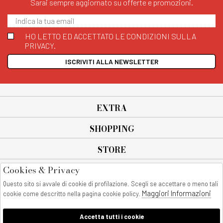
Sarai sempre aggiornato su offerte e promozioni.
HO LETTO ED ACCETTATO LE CONDIZIONI SULLA
PRIVACY.
ISCRIVITI ALLA NEWSLETTER
EXTRA
SHOPPING
STORE
Cookies & Privacy
SEGUICI SU
Questo sito si avvale di cookie di profilazione. Scegli se accettare o meno tali
All rights reserved - © Copyright 2026
Maggiori Informazioni
cookie come descritto nella pagina cookie policy.
AnyAnyluxury srl - Sede Legale: Corso Vittorio Emanuele 90/A - 80053
castellammare di stabia - Italia
Accetta tutti i cookie
P. IVA:08230401211