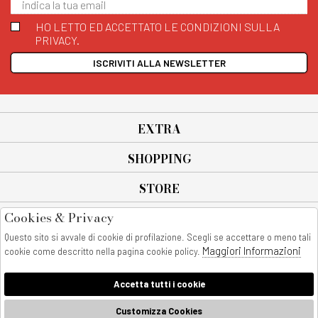
HO LETTO ED ACCETTATO LE CONDIZIONI SULLA
PRIVACY.
ISCRIVITI ALLA NEWSLETTER
EXTRA
SHOPPING
STORE
Cookies & Privacy
SEGUICI SU
Questo sito si avvale di cookie di profilazione. Scegli se accettare o meno tali
All rights reserved - © Copyright 2026
Maggiori Informazioni
cookie come descritto nella pagina cookie policy.
AnyAnyluxury srl - Sede Legale: Corso Vittorio Emanuele 90/A - 80053
castellammare di stabia - Italia
Accetta tutti i cookie
P. IVA:08230401211
AnyAnyLuxury
Customizza Cookies