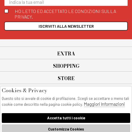
HO LETTO ED ACCETTATO LE CONDIZIONI SULLA
PRIVACY.
ISCRIVITI ALLA NEWSLETTER
EXTRA
SHOPPING
STORE
Cookies & Privacy
SEGUICI SU
Questo sito si avvale di cookie di profilazione. Scegli se accettare o meno tali
All rights reserved - © Copyright 2026
Maggiori Informazioni
cookie come descritto nella pagina cookie policy.
AnyAnyluxury srl - Sede Legale: Corso Vittorio Emanuele 90/A - 80053
castellammare di stabia - Italia
Accetta tutti i cookie
P. IVA:08230401211
AnyAnyLuxury
Customizza Cookies