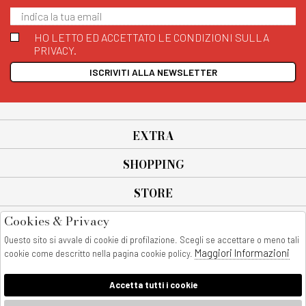
HO LETTO ED ACCETTATO LE CONDIZIONI SULLA
PRIVACY.
ISCRIVITI ALLA NEWSLETTER
EXTRA
SHOPPING
STORE
Cookies & Privacy
SEGUICI SU
Questo sito si avvale di cookie di profilazione. Scegli se accettare o meno tali
All rights reserved - © Copyright 2026
Maggiori Informazioni
cookie come descritto nella pagina cookie policy.
AnyAnyluxury srl - Sede Legale: Corso Vittorio Emanuele 90/A - 80053
castellammare di stabia - Italia
Accetta tutti i cookie
P. IVA:08230401211