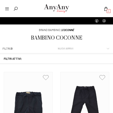
0
BRAND BAMBINO
⟩
COCONNÈ
BAMBINO
COCONNÈ
FILTRI
FILTRI ATTIVI: