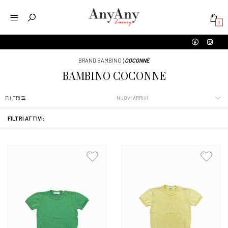
0
BRAND BAMBINO
⟩
COCONNÈ
BAMBINO
COCONNÈ
FILTRI
FILTRI ATTIVI: