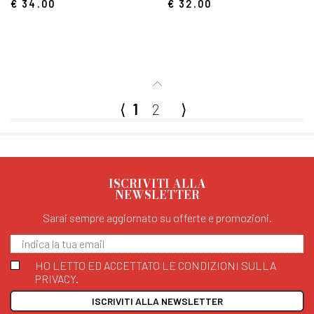
€ 34.00
€ 32.00
⟨
1
2
⟩
ISCRIVITI ALLA
NEWSLETTER
Sarai sempre aggiornato su offerte e promozioni.
HO LETTO ED ACCETTATO LE CONDIZIONI SULLA
PRIVACY.
ISCRIVITI ALLA NEWSLETTER