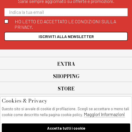
Sarai sempre aggiornato su offerte e promozioni.
HO LETTO ED ACCETTATO LE CONDIZIONI SULLA
PRIVACY.
ISCRIVITI ALLA NEWSLETTER
EXTRA
SHOPPING
STORE
Cookies & Privacy
SEGUICI SU
Questo sito si avvale di cookie di profilazione. Scegli se accettare o meno tali
All rights reserved - © Copyright 2026
Maggiori Informazioni
cookie come descritto nella pagina cookie policy.
AnyAnyluxury srl - Sede Legale: Corso Vittorio Emanuele 90/A - 80053
castellammare di stabia - Italia
Accetta tutti i cookie
P. IVA:08230401211