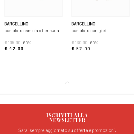
BARCELLINO
BARCELLINO
completo camicia e bermuda
completo con gilet
€ 105.00
-60%
€ 130.00
-60%
€ 42.00
€ 52.00
ISCRIVITI ALLA
NEWSLETTER
Sarai sempre aggiornato su offerte e promozioni.