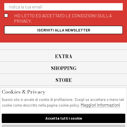
HO LETTO ED ACCETTATO LE CONDIZIONI SULLA
PRIVACY.
ISCRIVITI ALLA NEWSLETTER
EXTRA
SHOPPING
STORE
Cookies & Privacy
SEGUICI SU
Questo sito si avvale di cookie di profilazione. Scegli se accettare o meno tali
All rights reserved - © Copyright 2026
Maggiori Informazioni
cookie come descritto nella pagina cookie policy.
AnyAnyluxury srl - Sede Legale: Corso Vittorio Emanuele 90/A - 80053
castellammare di stabia - Italia
Accetta tutti i cookie
P. IVA:08230401211