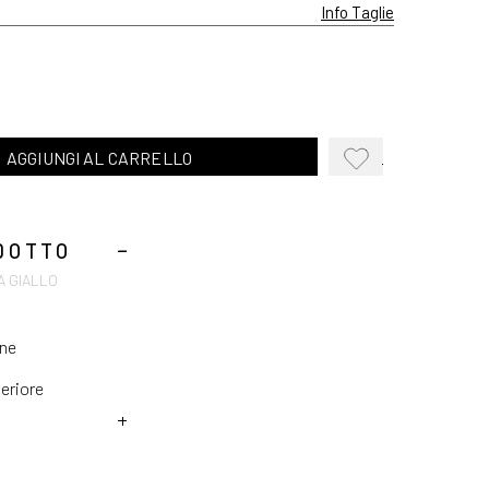
Info Taglie
AGGIUNGI AL CARRELLO
AGGIUNGI
ALLA
WISHLIST
DOTTO
A GIALLO
o
one
eriore