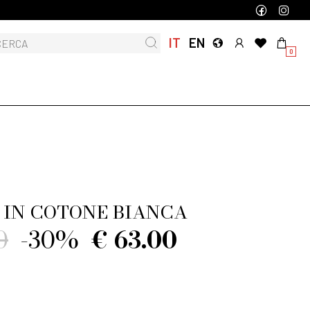
IT
EN
0
 IN COTONE BIANCA
0
-30%
€ 63.00