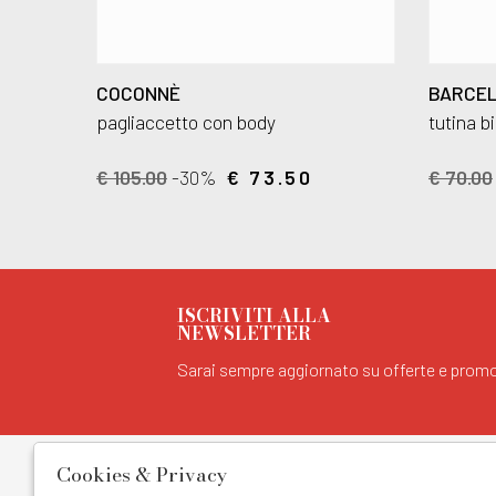
COCONNÈ
BARCEL
pagliaccetto con body
tutina b
€ 105.00
-30%
€ 73.50
€ 70.00
ISCRIVITI ALLA
NEWSLETTER
Sarai sempre aggiornato su offerte e promo
EXTRA
SHOPPIN
Cookies & Privacy
Cookie Policy
Resi