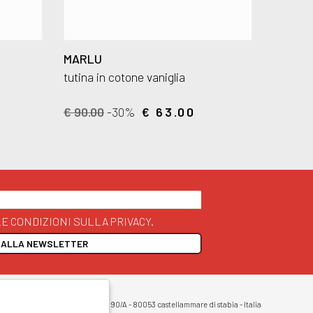
MARLU
tutina in cotone vaniglia
€ 90.00
-30%
€ 63.00
E CONDIZIONI SULLA PRIVACY.
I ALLA NEWSLETTER
opyright 2026
egale: Corso Vittorio Emanuele 90/A - 80053 castellammare di stabia - Italia