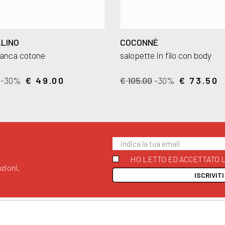
LINO
COCONNÈ
ianca cotone
salopette in filo con body
-30%
€ 49.00
€ 105.00
-30%
€ 73.50
HO LETTO ED ACCETTATO L
zioni.
ISCRIVIT
G
STORE
SEGUICI SU
All rights reserved - © C
AnyAnyluxury srl - Sede L
Chi Siamo
Facebook