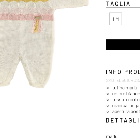
TAGLIA
1 M
INFO PRO
SKU: EL5510ROS
tutina marlù
colore bianc
tessuto cot
manica lunga
apertura post
DETTAGLI
marlu