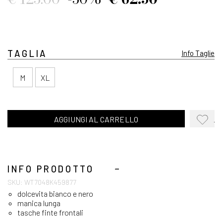
TAGLIA
Info Taglie
M
XL
AGGIUNGI AL CARRELLO
AGGIUN
ALLA
WISHLI
INFO PRODOTTO
SKU: WT7048K459877
dolcevita bianco e nero
manica lunga
tasche finte frontali