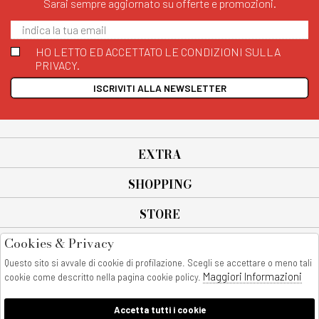
Sarai sempre aggiornato su offerte e promozioni.
HO LETTO ED ACCETTATO LE CONDIZIONI SULLA
PRIVACY.
ISCRIVITI ALLA NEWSLETTER
EXTRA
SHOPPING
STORE
Cookies & Privacy
SEGUICI SU
Questo sito si avvale di cookie di profilazione. Scegli se accettare o meno tali
All rights reserved - © Copyright 2026
Maggiori Informazioni
cookie come descritto nella pagina cookie policy.
AnyAnyluxury srl - Sede Legale: Corso Vittorio Emanuele 90/A - 80053
castellammare di stabia - Italia
Accetta tutti i cookie
P. IVA:08230401211